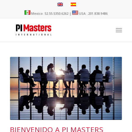
Mexico: 52.55.5350.6262 |
USA: .201.838.9486
BIENVENIDO A PI MASTERS