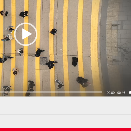
00:00
|
00:46