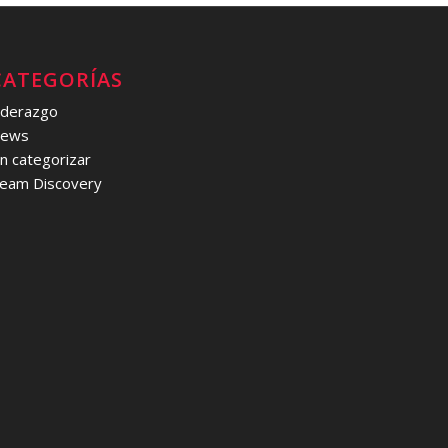
CATEGORÍAS
iderazgo
ews
in categorizar
eam Discovery